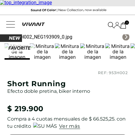
0
REF:
953H002
Short Running
Efecto doble pretina, biker interno
$
219
.
900
Compra a
4
cuotas mensuales de
$ 66.525,25
. con
tu crédito
Ver más