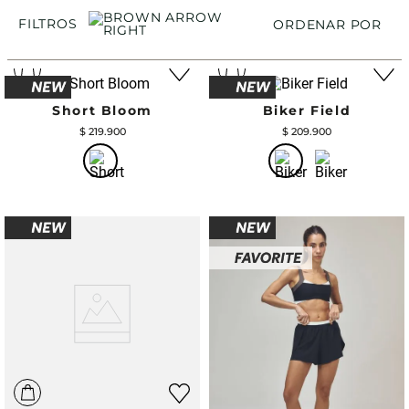
FILTROS
ORDENAR POR
Short Bloom
Biker Field
$
219
.
900
$
209
.
900