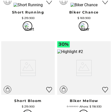
Short Running
Biker Chance
$
219
.
900
$
169
.
900
Short Bloom
Biker Mellow
$
219
.
900
$
118
.
930
$
169
.
900