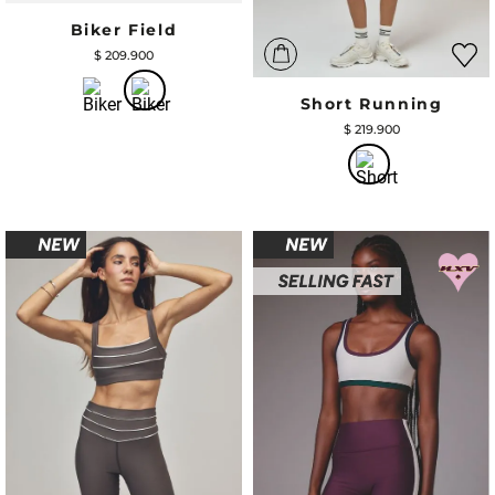
Biker Field
$
209
.
900
Short Running
$
219
.
900