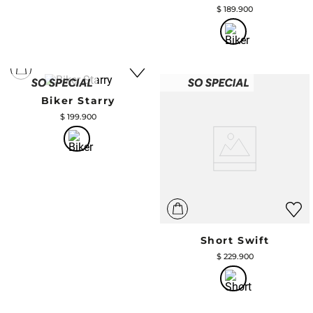
$
189
.
900
Biker Starry
$
199
.
900
Short Swift
$
229
.
900