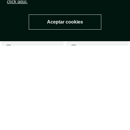
click aquí.
Aceptar cookies
Biker Field
Biker Mellow
$
125
.
930
$
125
.
930
$
179
.
900
$
179
.
900