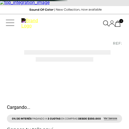
0
REF:
Cargando...