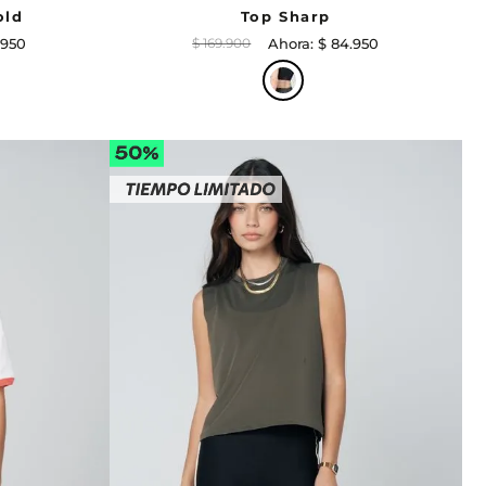
old
Top Sharp
.
950
$
169
.
900
$
84
.
950