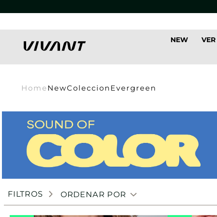
NEW
VER
Home
New
Coleccion
Evergreen
FILTROS
ORDENAR POR