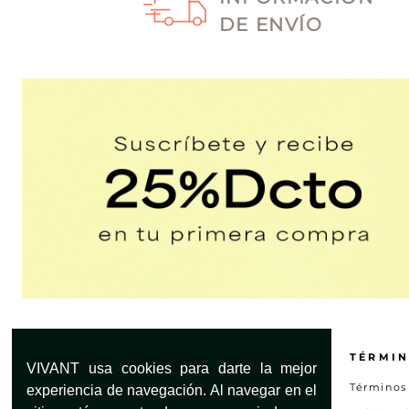
DE ENVÍO
¿NECESITAS AYUDA?
TÉRMIN
VIVANT usa cookies para darte la mejor
Servicio al Cliente
Términos
experiencia de navegación. Al navegar en el