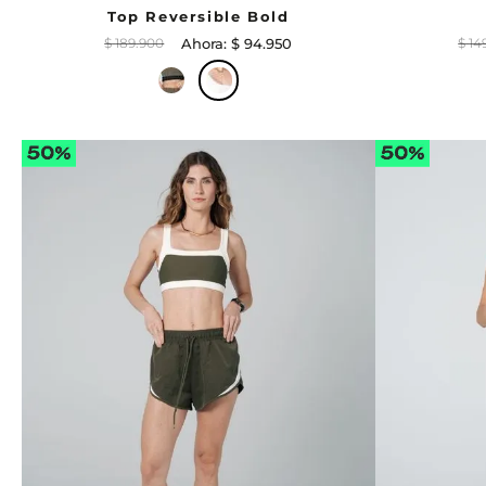
Top Reversible Bold
$
189
.
900
$
94
.
950
$
14