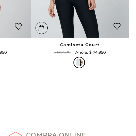
k
Camiseta Court
950
$
149
.
900
$
74
.
950
COMPRA ONLINE