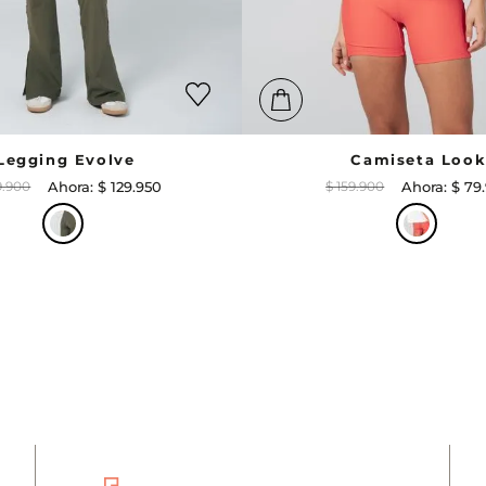
Legging Evolve
Camiseta Loo
9
.
900
$
129
.
950
$
159
.
900
$
79
.