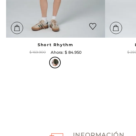
Short Rhythm
$
169
.
900
$
84
.
950
$
25
INFORMACIÓN