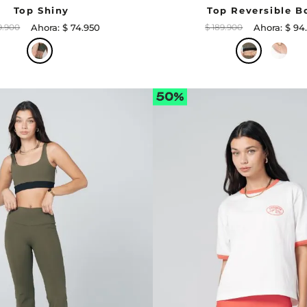
Top Shiny
Top Reversible B
9
.
900
$
74
.
950
$
189
.
900
$
94