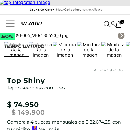
0
REF:
409F006
Top Shiny
Tejido seamless con lurex
$
74
.
950
$
149
.
900
Compra a
4
cuotas mensuales de
$ 22.674,25
. con
tu crédito
Ver más