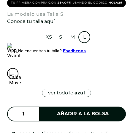
La modelo usa Talla S
Conoce tu talla aquí
XS
S
M
L
¿No encuentras tu talla?
Escribenos
ver todo lo
azul
AÑADIR A LA BOLSA