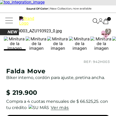
0
REF:
942H003
Falda Move
Biker interno, cordón para ajuste, pretina ancha.
$
219
.
900
Compra a
4
cuotas mensuales de
$ 66.525,25
. con
tu crédito
Ver más