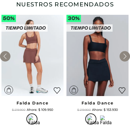
NUESTROS RECOMENDADOS
Falda Dance
Falda Dance
$
109
.
950
$
153
.
930
$
219
.
900
$
219
.
900