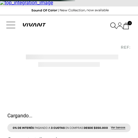
0
REF:
Cargando...