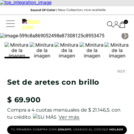
0
REF:
Set de aretes con brillo
$
69
.
900
Compra a
4
cuotas mensuales de
$ 21.146,5
. con
tu crédito
Ver más