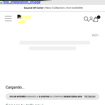
0
REF:
Cargando...