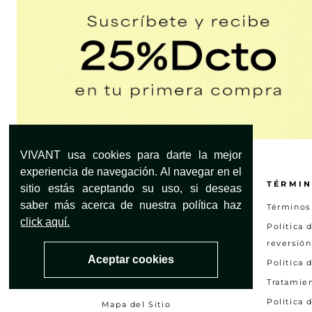
VIVANT usa cookies para darte la mejor
experiencia de navegación. Al navegar en el
¿NECESITAS AYUDA?
TÉRMIN
sitio estás aceptando su uso, si deseas
saber más acerca de nuestra política haz
Servicio al Cliente
Términos
click aquí.
Encuentra tu tienda
Política 
reversión
Preguntas frecuentes
Aceptar cookies
Política 
Otras solicitudes
Tratamie
Consultar estado PQRS
Política 
Mapa del Sitio