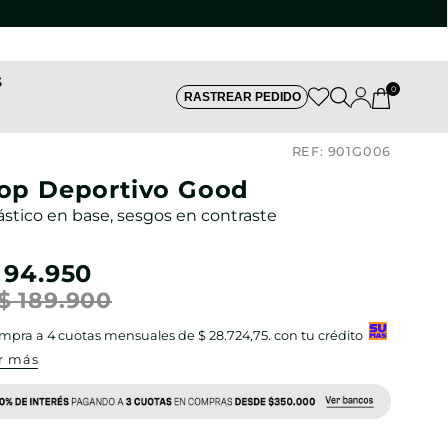
S
0
RASTREAR PEDIDO
REF:
901G006
op Deportivo Good
ástico en base, sesgos en contraste
94
.
950
$
189
.
900
mpra a
4
cuotas mensuales de
$ 28.724,75
. con tu crédito
r más