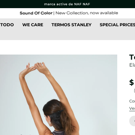
 TODO
WE CARE
TERMOS STANLEY
SPECIAL PRICE
T
El
$
Co
Ve