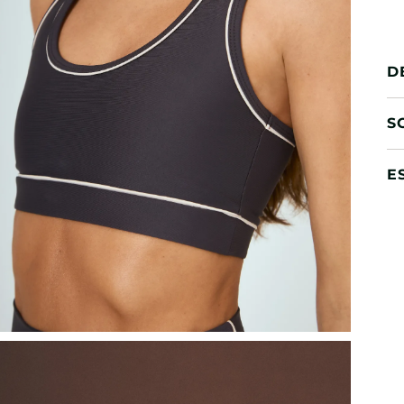
D
S
E