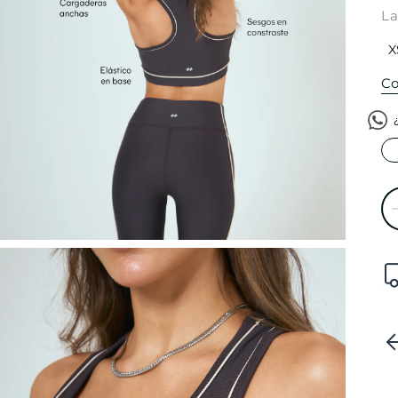
La
X
Co