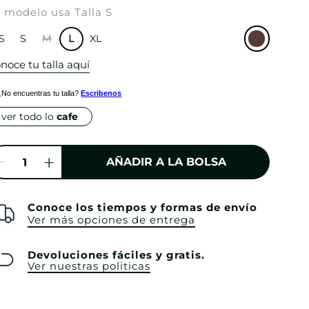
 modelo usa Talla S
S
S
M
L
XL
noce tu talla aquí
¿No encuentras tu talla?
Escribenos
ver todo lo
cafe
AÑADIR A LA BOLSA
Conoce los tiempos y formas de envío
Ver más opciones de entrega
Devoluciones fáciles y gratis.
Ver nuestras politicas