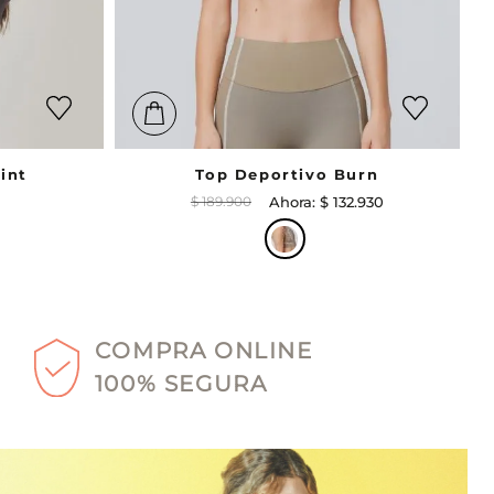
int
Top Deportivo Burn
$
189
.
900
$
132
.
930
COMPRA ONLINE
100% SEGURA