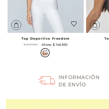
Top Deportivo Freedom
To
$
209
.
900
$
146
.
930
INFORMACIÓN
DE ENVÍO