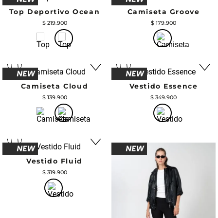
Top Deportivo Ocean
Camiseta Groove
$
219
.
900
$
179
.
900
Camiseta Cloud
Vestido Essence
$
139
.
900
$
349
.
900
Vestido Fluid
$
319
.
900