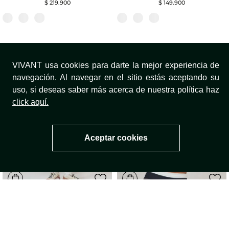
$
219
.
900
$
149
.
900
VIVANT usa cookies para darte la mejor experiencia de
navegación. Al navegar en el sitio estás aceptando su
uso, si deseas saber más acerca de nuestra política haz
click aquí.
Aceptar cookies
Legging Brake
Top deportivo Sprint
$
279
.
900
$
219
.
900