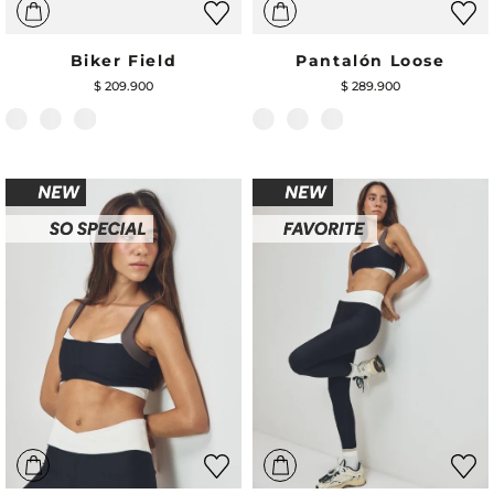
Biker Field
Pantalón Loose
$
209
.
900
$
289
.
900