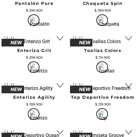
Pantalón Pure
Chaqueta Spin
$
299
.
900
$
399
.
900
Enterizo Grit
Toallas Colors
$
299
.
900
$
79
.
900
Enterizo Agility
Top Deportivo Freedom
$
359
.
900
$
219
.
900