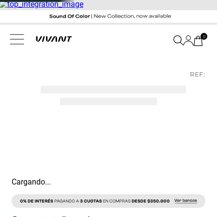
0
REF:
Cargando...