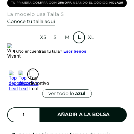
La modelo usa Talla S
Conoce tu talla aquí
XS
S
M
L
XL
¿No encuentras tu talla?
Escribenos
ver todo lo
azul
AÑADIR A LA BOLSA