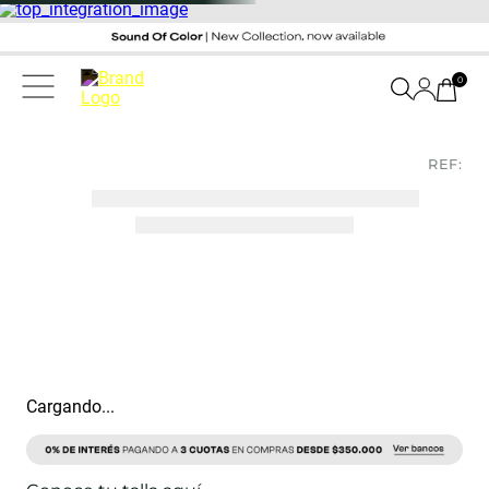
0
REF:
Cargando...