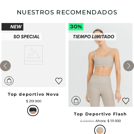
NUESTROS RECOMENDADOS
Top deportivo Nova
$
219
.
900
Top Deportivo Flash
$
111
.
930
$
159
.
900