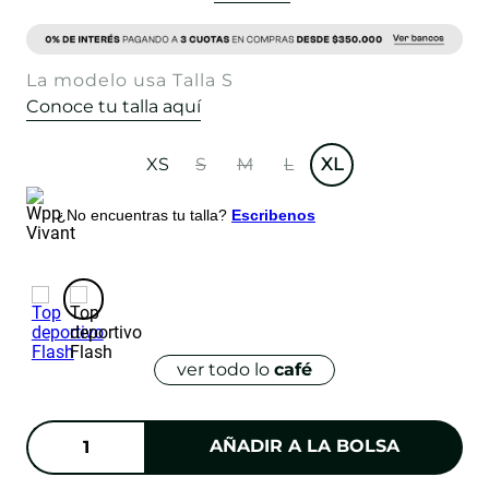
La modelo usa Talla S
Conoce tu talla aquí
XS
S
M
L
XL
¿No encuentras tu talla?
Escribenos
ver todo lo
café
AÑADIR A LA BOLSA