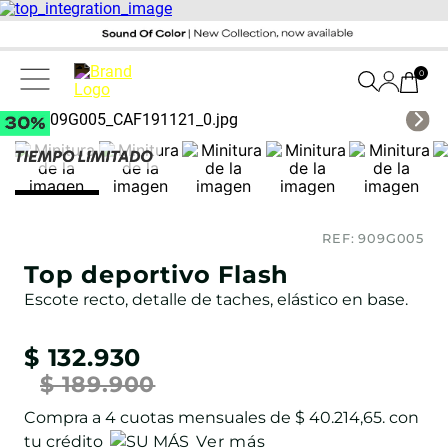
0
REF:
909G005
Top deportivo Flash
Escote recto, detalle de taches, elástico en base.
$
132
.
930
$
189
.
900
Compra a
4
cuotas mensuales de
$ 40.214,65
. con
tu crédito
Ver más