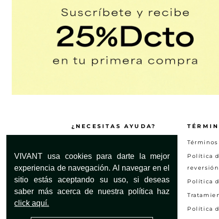
¿NECESITAS AYUDA?
TÉRMIN
Servicio al Cliente
Términos
VIVANT usa cookies para darte la mejor
Encuentra tu tienda
Política 
experiencia de navegación. Al navegar en el
reversión
Preguntas frecuentes
sitio estás aceptando su uso, si deseas
Política 
Otras solicitudes
saber más acerca de nuestra política haz
Tratamie
Consultar estado PQRS
click aquí.
Política 
Mapa del Sitio