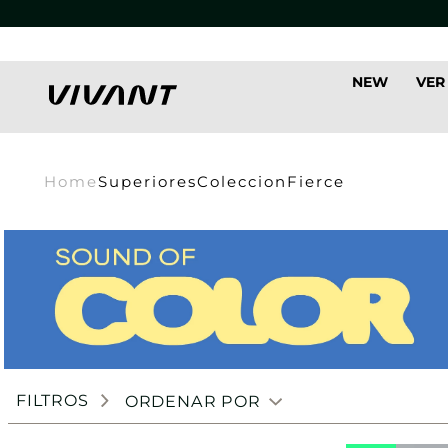
NEW
VER
Home
Superiores
Coleccion
Fierce
FILTROS
ORDENAR POR