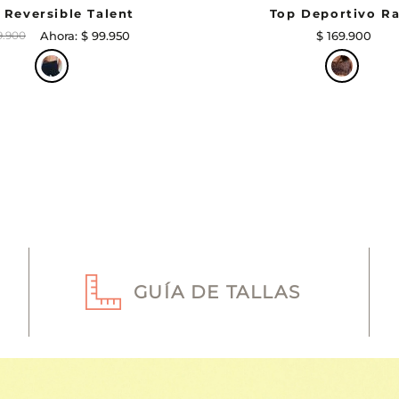
 Reversible Talent
Top Deportivo R
9
.
900
$
99
.
950
$
169
.
900
GUÍA DE TALLAS