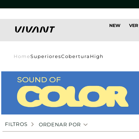
NEW
VER
Home
Superiores
Cobertura
High
FILTROS
ORDENAR POR