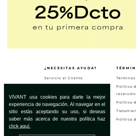
¿NECESITAS AYUDA?
TÉRMIN
Servicio al Cliente
Términos
Encuentra tu tienda
Política 
reversión
Preguntas frecuentes
VIVANT usa cookies para darte la mejor
Política 
Otras solicitudes
experiencia de navegación. Al navegar en el
Tratamie
sitio estás aceptando su uso, si deseas
Consultar estado PQRS
saber más acerca de nuestra política haz
Política 
Mapa del Sitio
click aquí.
Garantias y devoluciones