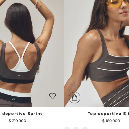
 deportivo Sprint
Top deportivo El
$
219
.
900
$
189
.
900