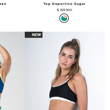
ean
Top Deportivo Sugar
$
169
.
900