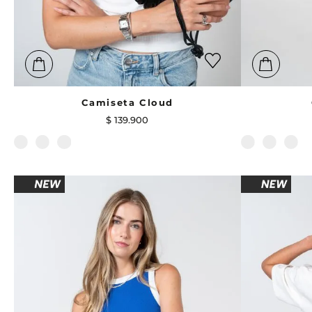
Camiseta Cloud
$
139
.
900