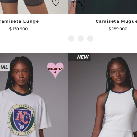
Camiseta Lunge
Camiseta Mugu
$
139
.
900
$
189
.
900