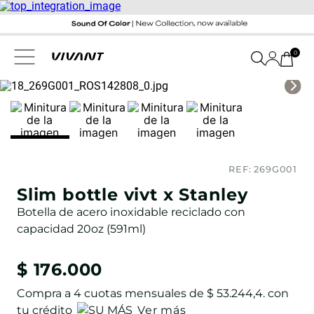
0
REF:
269G001
Slim bottle vivt x Stanley
Botella de acero inoxidable reciclado con
capacidad 20oz (591ml)
$
176
.
000
Compra a
4
cuotas mensuales de
$ 53.244,4
. con
tu crédito
Ver más