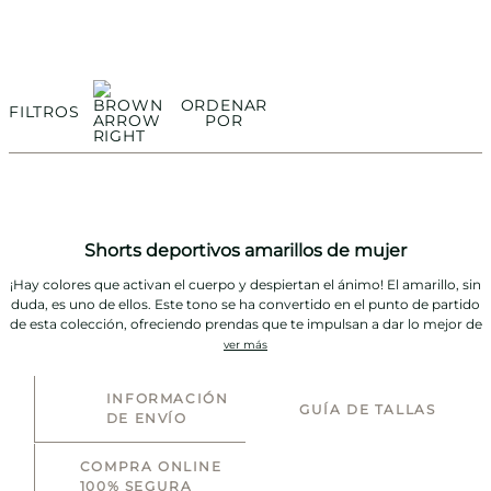
ORDENAR
FILTROS
POR
Shorts deportivos amarillos de mujer
¡Hay colores que activan el cuerpo y despiertan el ánimo! El amarillo, sin
duda, es uno de ellos. Este tono se ha convertido en el punto de partido
de esta colección, ofreciendo prendas que te impulsan a dar lo mejor de
ti, sin perder de vista el confort y el estilo.
ver más
INFORMACIÓN
Vibrante y vital, este tono se convierte en el punto de partida para
GUÍA DE TALLAS
DE ENVÍO
entrenar con alegría y decisión. En Vivant diseñamos estos
shorts
deportivos amarillos para mujer
como una prenda que impulsa,
COMPRA ONLINE
energiza y acompaña, sin perder de vista el confort y el impacto
100% SEGURA
positivo.