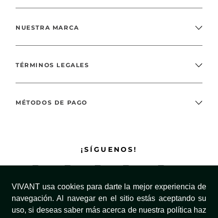
¡Entrena con propósito! Y deja que el amarillo te recuerde la energía que
ya vive en ti.
NUESTRA MARCA
TÉRMINOS LEGALES
MÉTODOS DE PAGO
¡SÍGUENOS!
VIVANT usa cookies para darte la mejor experiencia de
navegación. Al navegar en el sitio estás aceptando su
uso, si deseas saber más acerca de nuestra política haz