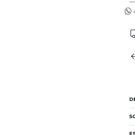
D
S
E