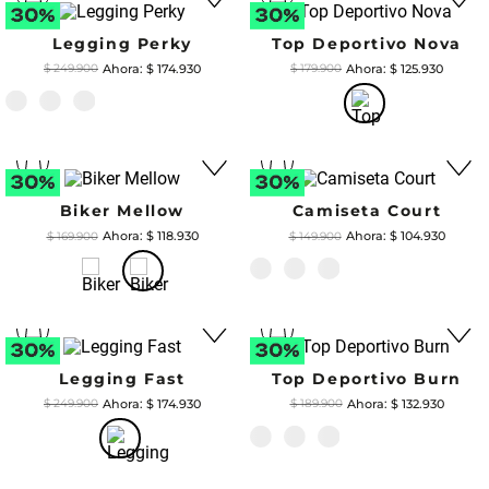
Top Deportivo Nova
$
125
.
930
$
179
.
900
Legging Perky
$
174
.
930
$
249
.
900
Biker Mellow
$
118
.
930
$
169
.
900