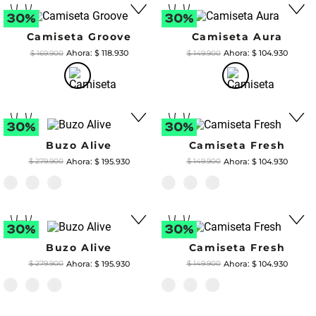
Camiseta Court
$
104
.
930
$
149
.
900
Legging Fast
$
174
.
930
$
249
.
900