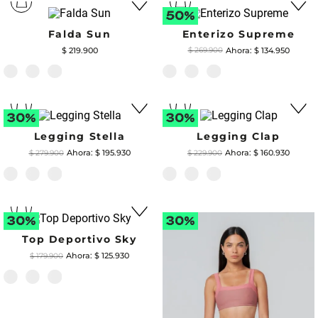
Top Deportivo Burn
$
132
.
930
$
189
.
900
Camiseta Groove
Camiseta Aura
$
118
.
930
$
104
.
930
$
169
.
900
$
149
.
900