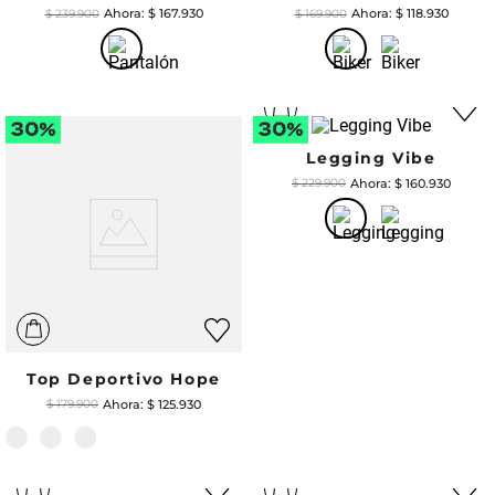
$
167
.
930
$
118
.
930
$
239
.
900
$
169
.
900
Legging Vibe
$
160
.
930
$
229
.
900
Top Deportivo Hope
$
125
.
930
$
179
.
900