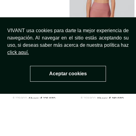
VIVANT usa cookies para darte la mejor experiencia de
Buzo Alive
Camiseta Fresh
navegación. Al navegar en el sitio estás aceptando su
$
195
.
930
$
104
.
930
$
279
.
900
$
149
.
900
uso, si deseas saber más acerca de nuestra política haz
click aquí.
Aceptar cookies