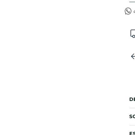
D
S
E