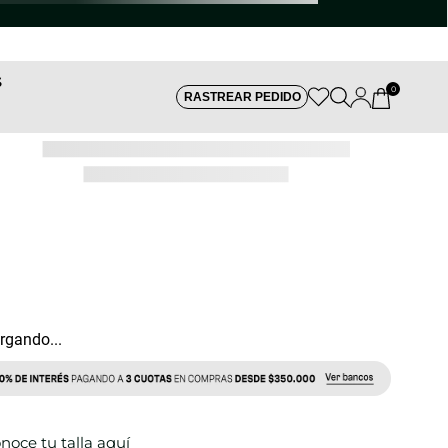
S
0
RASTREAR PEDIDO
REF:
rgando...
noce tu talla aquí