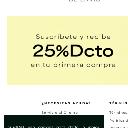
¿NECESITAS AYUDA?
TÉRMIN
Servicio al Cliente
Términos
Encuentra tu tienda
Política 
VIVANT usa cookies para darte la mejor
reversión