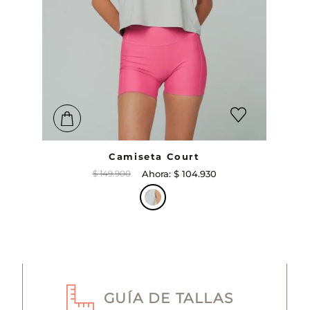
Camiseta Court
$
149
.
900
$
104
.
930
GUÍA DE TALLAS