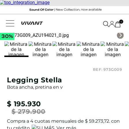
0
REF:
973G009
Legging Stella
Bota ancha, pretina en v
$
195
.
930
$
279
.
900
Compra a
4
cuotas mensuales de
$ 59.273,72
. con
tu crédito
Ver más