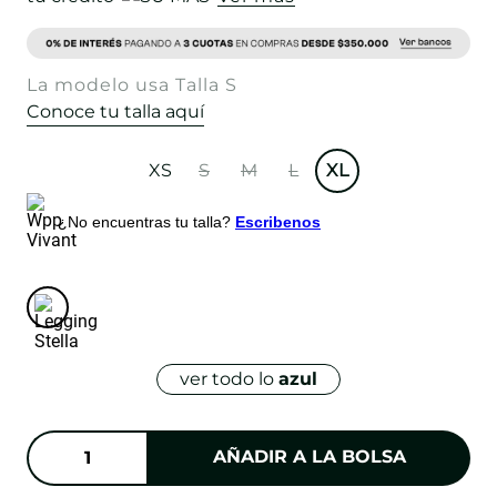
La modelo usa Talla S
Conoce tu talla aquí
XS
S
M
L
XL
¿No encuentras tu talla?
Escribenos
ver todo lo
azul
AÑADIR A LA BOLSA