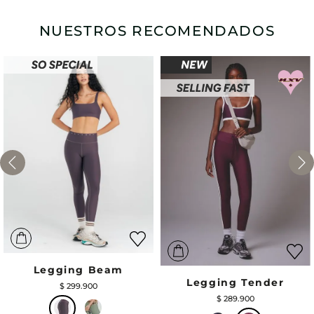
NUESTROS RECOMENDADOS
Legging Beam
Legging Tender
$
299
.
900
$
289
.
900