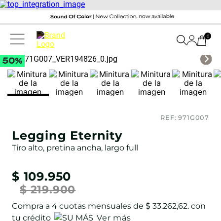
0
REF:
971G007
Legging Eternity
Tiro alto, pretina ancha, largo full
$
109
.
950
$
219
.
900
Compra a
4
cuotas mensuales de
$ 33.262,62
. con
tu crédito
Ver más