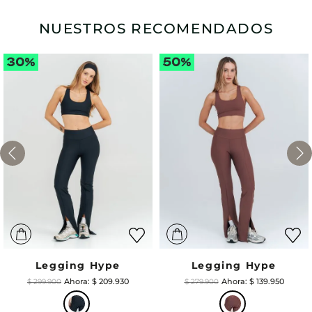
NUESTROS RECOMENDADOS
Legging Hype
Legging Hype
$
209
.
930
$
139
.
950
$
299
.
900
$
279
.
900