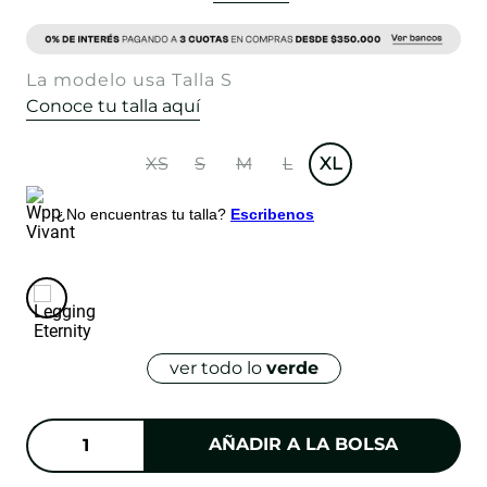
La modelo usa Talla S
Conoce tu talla aquí
XS
S
M
L
XL
¿No encuentras tu talla?
Escribenos
ver todo lo
verde
AÑADIR A LA BOLSA