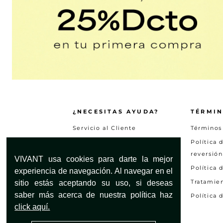
¿NECESITAS AYUDA?
TÉRMIN
Servicio al Cliente
Términos
Encuentra tu tienda
Política 
reversión
Preguntas frecuentes
VIVANT usa cookies para darte la mejor
Política 
Otras solicitudes
experiencia de navegación. Al navegar en el
Tratamie
sitio estás aceptando su uso, si deseas
Consultar estado PQRS
saber más acerca de nuestra política haz
Política 
Mapa del Sitio
click aquí.
Garantias y devoluciones