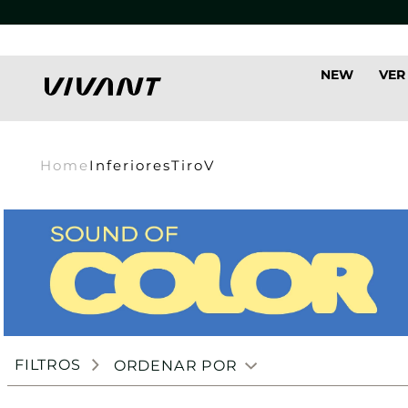
NEW
VER
Home
Inferiores
Tiro
V
FILTROS
ORDENAR POR