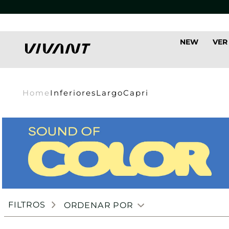
NEW
VER
Home
Inferiores
Largo
Capri
FILTROS
ORDENAR POR