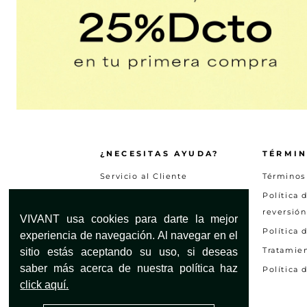
¿NECESITAS AYUDA?
TÉRMIN
Servicio al Cliente
Términos
Encuentra tu tienda
Política 
reversión
Preguntas frecuentes
VIVANT usa cookies para darte la mejor
Política 
Otras solicitudes
experiencia de navegación. Al navegar en el
Tratamie
sitio estás aceptando su uso, si deseas
Consultar estado PQRS
saber más acerca de nuestra política haz
Política 
Mapa del Sitio
click aquí.
Garantias y devoluciones