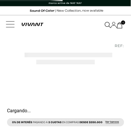
0
REF:
Cargando...