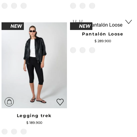
Pantalón Loose
$
289
.
900
Legging trek
$
189
.
900