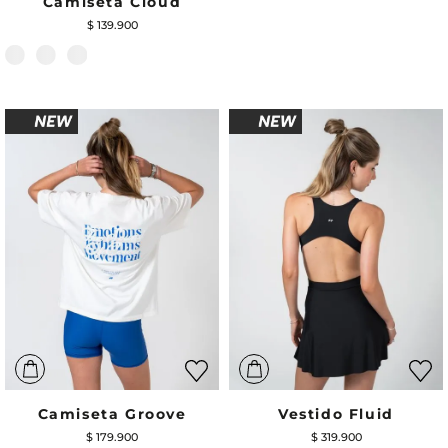
Camiseta Cloud
$
139
.
900
Camiseta Groove
Vestido Fluid
$
179
.
900
$
319
.
900