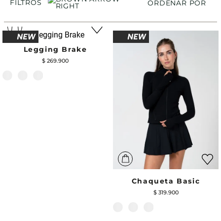
FILTROS
ORDENAR POR
Legging Brake
$
269
.
900
Chaqueta Basic
$
319
.
900