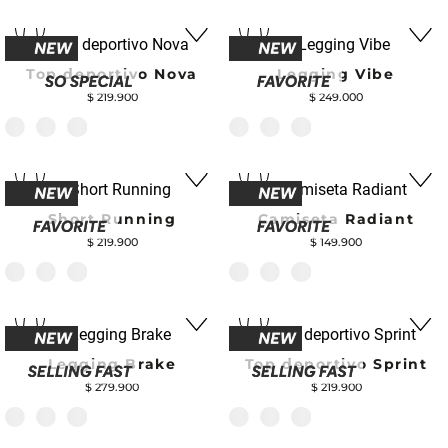
Top deportivo Nova
Legging Vibe
$
219
.
900
$
249
.
000
Short Running
Camiseta Radiant
$
219
.
900
$
149
.
900
Legging Brake
Top deportivo Sprint
$
279
.
900
$
219
.
900