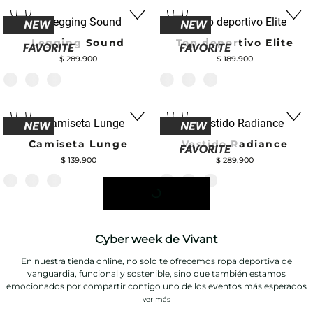
Legging Sound
Top deportivo Elite
$
289
.
900
$
189
.
900
Camiseta Lunge
Vestido Radiance
$
139
.
900
$
289
.
900
Cyber week de Vivant
En nuestra tienda online, no solo te ofrecemos ropa deportiva de
vanguardia, funcional y sostenible, sino que también estamos
emocionados por compartir contigo uno de los eventos más esperados
¿Qué es el Cyber Week?
del año, ¡el
Cyber Week Vivant
!
ver más