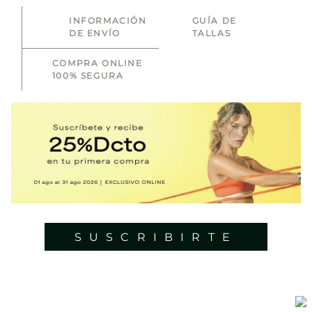
Es una jornada de descuentos especiales en donde podrás llevarte a
casa variedad de outfits cargados de estilo que le darán un nuevo
INFORMACIÓN
GUÍA DE
En esta oportunidad, tendremos increíbles descuentos tanto para las
DE ENVÍO
significado a tus entrenamientos.
TALLAS
amantes del yoga como para quienes entrenan en el gimnasio, las
apasionadas por el tenis o cualquier otro deporte. Sin duda, es el
¿Cómo me preparo para disfrutar al máximo el Cyber
COMPRA ONLINE
momento ideal para verte increíble mientras realizas tus rutinas, y lo
Week de Vivant?
100% SEGURA
mejor es que podrás llevar tus outfits favoritos a precios inigualables.
Te recomendamos crear una wish list días antes del inicio del evento, de
tal manera que cuando estés realizando la compra, el proceso sea
¿Buscas prendas inferiores cómodas y trendy? ¡Estás en el lugar
mucho más ágil. Además, recuerda suscribirte a nuestro newsletter o
correcto! Aquí, descubrirás bikers, leggings, shorts y sudaderas en
síguenos en redes sociales para estar informada de todo lo que pasa en
variedad de estilos que se adaptarán no sólo a tu cuerpo sino también a
Vivant..
tus entrenamientos, permitiéndote rendir al máximo.
¿Qué tipo de prendas puedo encontrar en el Cyber
Week de Vivant?
Asimismo, contamos con ofertas
Cyber Week
en nuestras piezas
Desde leggings, pantalones y bikers hasta tops deportivos, chaquetas y
superiores como camisetas, tops y chaquetas ideales para
camisetas, son solo algunos de los productos que encontrarás en esta
complementar tus outfits. Además ofrecen excelente soporte para que
jornada de descuentos; incluso tenemos accesorios para
te sientas segura y en confianza en todo momento.
complementar tus rutinas.
SUSCRIBIRTE
Estás a un clic de darle un plus a tu vida activa con las
promociones
Cyber Week de vivant
. ¡No las dejes pasar!