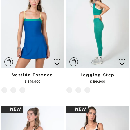
Vestido Essence
Legging Step
$
349
.
900
$
199
.
900