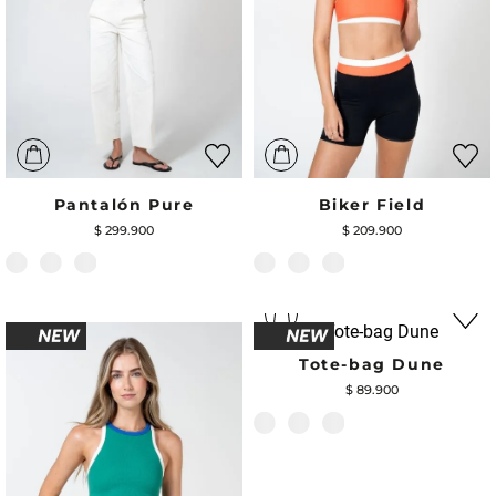
Pantalón Pure
Biker Field
$
299
.
900
$
209
.
900
Tote-bag Dune
$
89
.
900