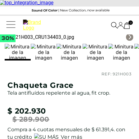
0
REF:
921H003
Chaqueta Grace
Tela antifluídos repelente al agua, fit crop.
$
202
.
930
$
289
.
900
Compra a
4
cuotas mensuales de
$ 61.391,4
. con
tu crédito
Ver más