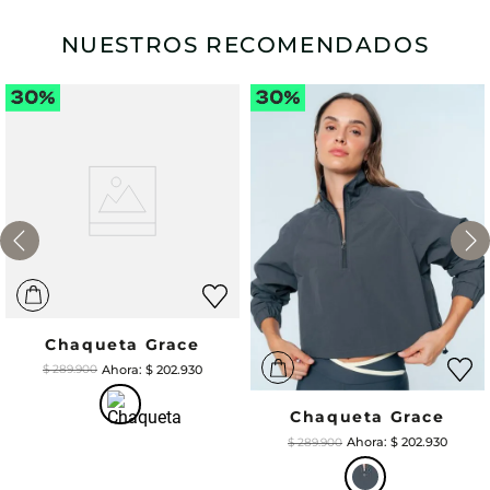
NUESTROS RECOMENDADOS
Chaqueta Grace
$
202
.
930
$
289
.
900
Chaqueta Grace
$
202
.
930
$
289
.
900