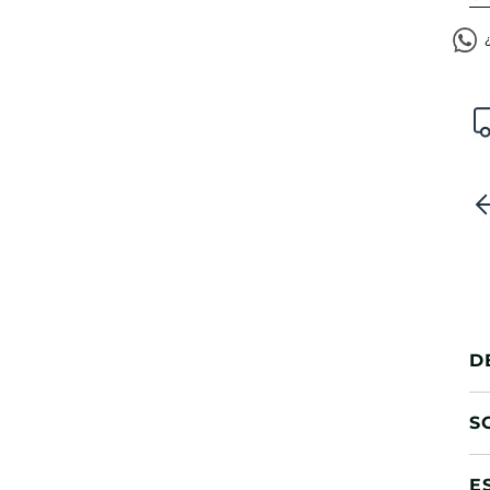
D
S
E