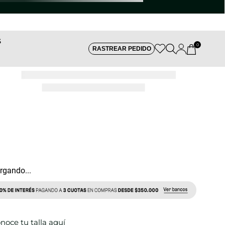
S
0
RASTREAR PEDIDO
REF:
rgando...
noce tu talla aquí