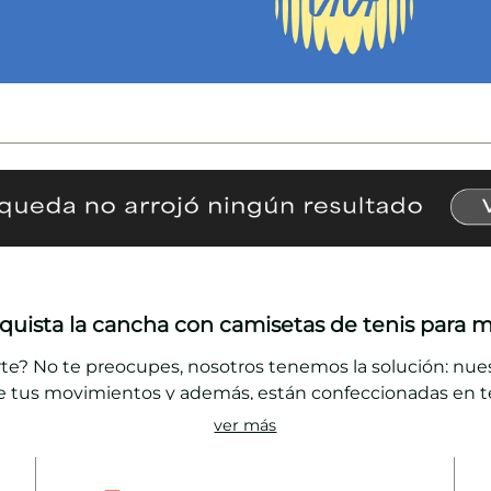
quista la cancha con camisetas de tenis para m
te? No te preocupes, nosotros tenemos la solución: nue
 de tus movimientos y además, están confeccionadas en 
ver más
largo hasta la cintura y microperforadas. Perfectas para c
peres más y arma un look sensacional para tus partidos m
para mujer
que más te gusten y realiza tu pedido en línea