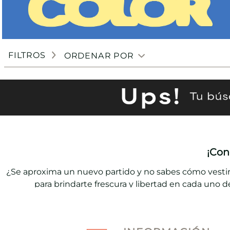
FILTROS
ORDENAR POR
¡Con
¿Se aproxima un nuevo partido y no sabes cómo vestir
para brindarte frescura y libertad en cada uno
Elígelas en cuello redondo, con estampados en relieve, 
de tiro alto y chaquetas con bolsillos frontales. No es