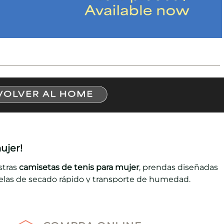
ujer!
stras
camisetas de tenis para mujer
, prendas diseñadas
telas de secado rápido y transporte de humedad.
ombinarlas con faldas con pliegues en la cintura, shorts
ás importantes. ¡Elige los modelos de
camisetas de tenis
!