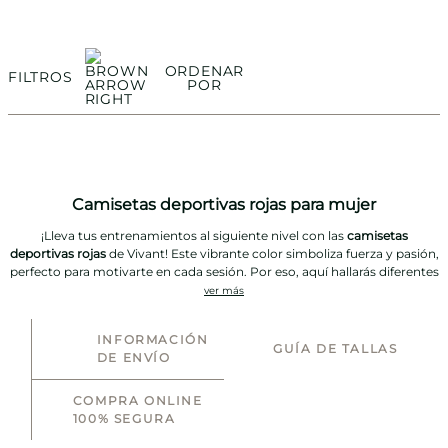
ORDENAR
FILTROS
POR
Camisetas deportivas rojas para mujer
¡Lleva tus entrenamientos al siguiente nivel con las
camisetas
deportivas rojas
de Vivant! Este vibrante color simboliza fuerza y pasión,
perfecto para motivarte en cada sesión. Por eso, aquí hallarás diferentes
versiones que le darán un toque trendy a tus looks de tendencia sport o
ver más
athleisure.
INFORMACIÓN
El diseño de estas piezas no solo se distingue por su estética, sino
GUÍA DE TALLAS
DE ENVÍO
también por su practicidad y funcionalidad. Para empezar, el punto
focal de estas camisetas está en su confección eco amigable con
COMPRA ONLINE
algodón orgánico, Tencel o poliéster reciclado, logrando prendas
100% SEGURA
transpirables y cómodas.