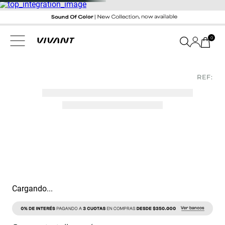
0
REF:
Cargando...