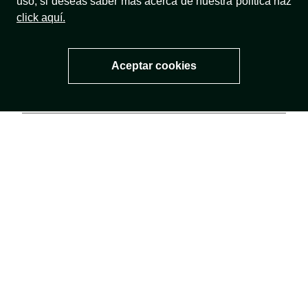
uso, si deseas saber más acerca de nuestra política haz
click aquí.
¿NECESITAS AYUDA?
Aceptar cookies
TÉRMINOS Y CONDICIONES
NUESTRA MARCA
TÉRMINOS LEGALES
MÉTODOS DE PAGO