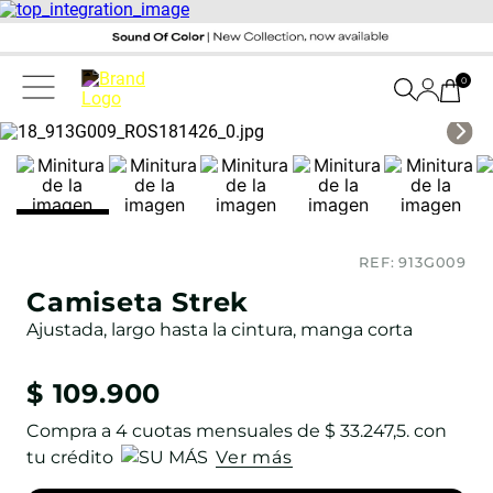
0
REF:
913G009
Camiseta Strek
Ajustada, largo hasta la cintura, manga corta
$
109
.
900
Compra a
4
cuotas mensuales de
$ 33.247,5
. con
tu crédito
Ver más