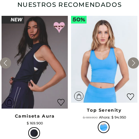
NUESTROS RECOMENDADOS
Top Serenity
Camiseta Aura
$
94
.
950
$
189
.
900
$
169
.
900