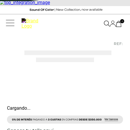
0
REF:
Cargando...