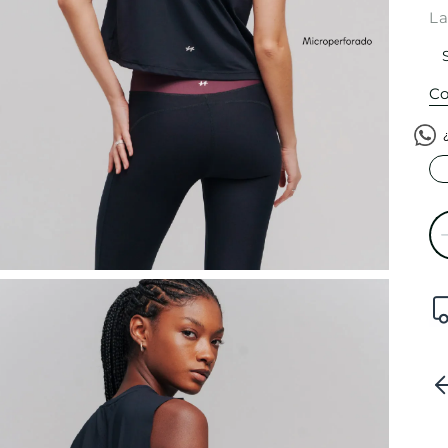
La
Co