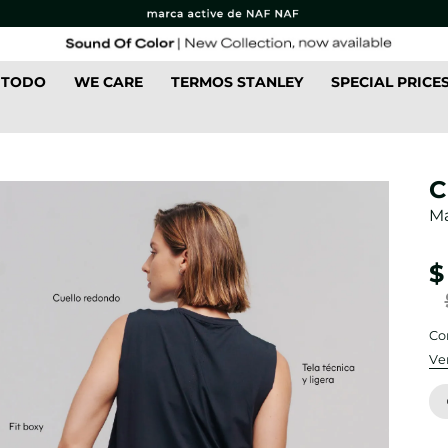
 TODO
WE CARE
TERMOS STANLEY
SPECIAL PRICE
C
Ma
$
Co
Ve