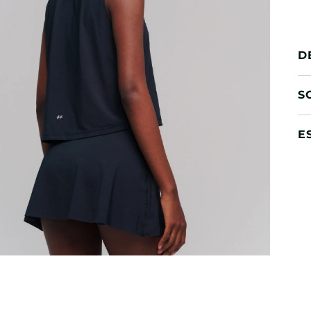
D
S
E