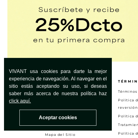
VIVANT usa cookies para darte la mejor
experiencia de navegación. Al navegar en el
¿NECESITAS AYUDA?
TÉRMIN
sitio estás aceptando su uso, si deseas
Servicio al Cliente
Términos
saber más acerca de nuestra política haz
Encuentra tu tienda
Política 
click aquí.
reversión
Preguntas frecuentes
Política 
Aceptar cookies
Otras solicitudes
Tratamie
Consultar estado PQRS
Política 
Mapa del Sitio