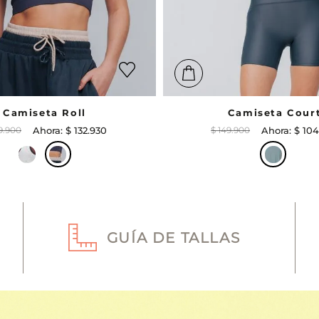
Camiseta Roll
Camiseta Cour
9
.
900
$
132
.
930
$
149
.
900
$
104
GUÍA DE TALLAS