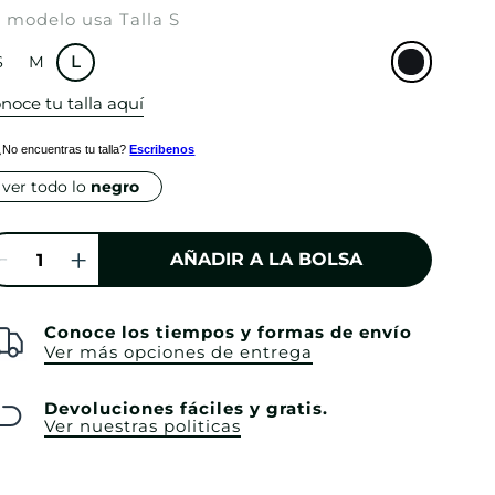
 modelo usa Talla S
S
M
L
noce tu talla aquí
¿No encuentras tu talla?
Escribenos
ver todo lo
negro
AÑADIR A LA BOLSA
Conoce los tiempos y formas de envío
Ver más opciones de entrega
Devoluciones fáciles y gratis.
Ver nuestras politicas