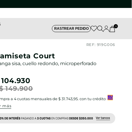
S
0
RASTREAR PEDIDO
REF:
919G006
amiseta Court
nga sisa, cuello redondo, microperforado
104
.
930
$
149
.
900
mpra a
4
cuotas mensuales de
$ 31.743,95
. con tu crédito
r más