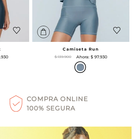
t
Camiseta Run
.
930
$
139
.
900
$
97
.
930
COMPRA ONLINE
100% SEGURA