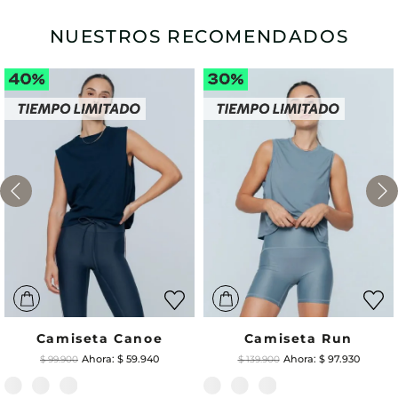
NUESTROS RECOMENDADOS
Camiseta Canoe
Camiseta Run
$
59
.
940
$
97
.
930
$
99
.
900
$
139
.
900