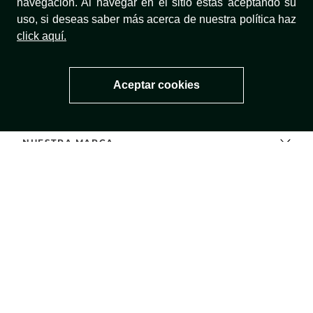
navegación. Al navegar en el sitio estás aceptando su
uso, si deseas saber más acerca de nuestra política haz
¿NECESITAS AYUDA?
click aquí.
Aceptar cookies
TÉRMINOS Y CONDICIONES
NUESTRA MARCA
TÉRMINOS LEGALES
MÉTODOS DE PAGO