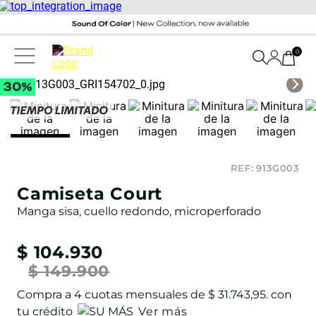
0
REF:
913G003
Camiseta Court
Manga sisa, cuello redondo, microperforado
$
104
.
930
$
149
.
900
Compra a
4
cuotas mensuales de
$ 31.743,95
. con
tu crédito
Ver más