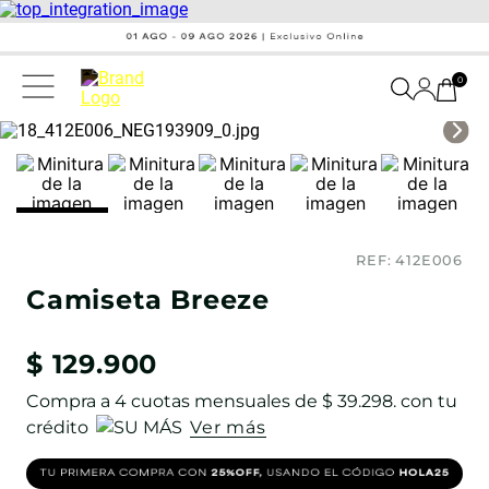
0
REF:
412E006
Camiseta Breeze
$
129
.
900
Compra a
4
cuotas mensuales de
$ 39.298
. con tu
crédito
Ver más