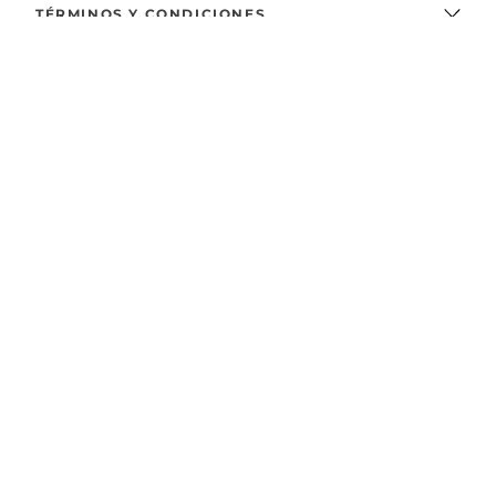
TÉRMINOS Y CONDICIONES
NUESTRA MARCA
TÉRMINOS LEGALES
MÉTODOS DE PAGO
¡SÍGUENOS!