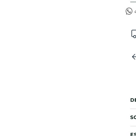
D
S
E