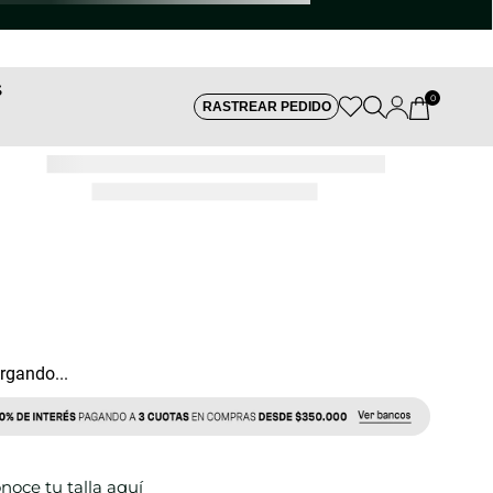
S
0
RASTREAR PEDIDO
REF:
rgando...
noce tu talla aquí