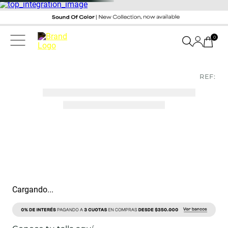
0
REF:
Cargando...