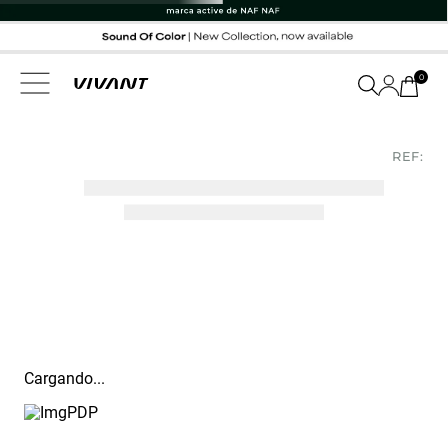
0
REF:
Cargando...