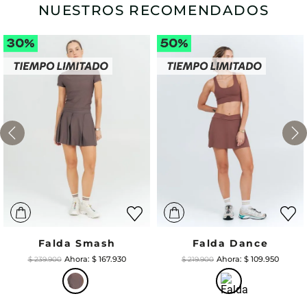
NUESTROS RECOMENDADOS
Falda Smash
Falda Dance
$
167
.
930
$
109
.
950
$
239
.
900
$
219
.
900