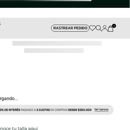
S
0
RASTREAR PEDIDO
REF:
rgando...
noce tu talla aquí