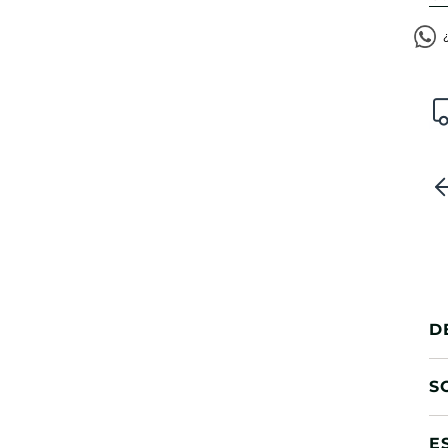
D
S
E